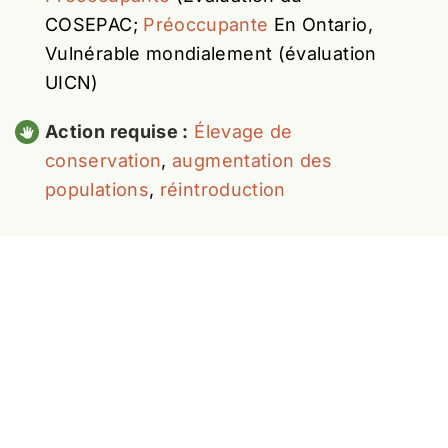
COSEPAC;
Préoccupante
En Ontario,
Vulnérable mondialement (évaluation
UICN)
Action requise :
Élevage de
conservation
,
augmentation des
populations
,
réintroduction
Le bourdon
terricole (
Bourdon
terricola
)
Le déclin sérieux des abeilles fait
beaucoup parler — et avec raison.
Quatre-vingt-dix pour cent de toutes